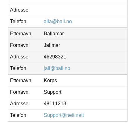
alla@ball.no
Ballamar
Jallmar
46298321
jall@ball.no
Korps
Support
48111213
Support@nett.nett